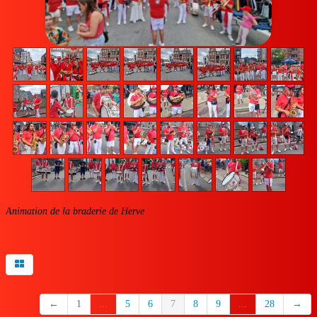
Vidéos
Contact
Accès membres
Liens
Animation de la braderie de Herve
←
1
...
5
6
7
8
9
...
28
→