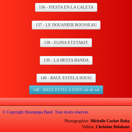
136 - FIESTA EN LA CALETA
137 - LE DOUANIER ROUSSEAU
138 - EGINA ETZTAKIT
139 - LA HESTA BANDA
140 - RAUL ESTELA SOUS1
140 - RAUL ESTELA SOUS clé de sol
© Copyright Houmpapa Band. Tous droits réservés.
Photographies:
Michelle Cochet Roba
Vidéos
: Christine Delahaut