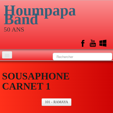
Houmpapa
Band
50 ANS
Accueil
SOUSAPHONE
Historique
CARNET 1
Musiciens
Calendrier
101 - RAMAYA
Albums