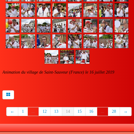
Animation du village de Saint-Sauveur (France) le 16 juillet 2019
←
1
...
12
13
14
15
16
...
28
→